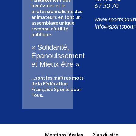
67 50 70
bénévoles et le
professionnalisme des
animateurs en font un
www.sportspourt
assemblage unique
info@sportspour
reconnu d’utilité
publique.
« Solidarité,
Épanouissement
et Mieux-être »
…sont les maîtres mots
de la Fédération
Française Sports pour
Tous.
Mentions légales
Plan du site