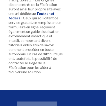
déconcentré
s
de
la Fédération
aur
ont ain
s
i leur propre site ave
c
une url dédiée sur
l’extranet
fédéral
. Ceux qui
sollicite
nt
c
e
service gratuit, en
rempl
iss
ant
un
f
or
mulaire e
n
ligne, reçoivent
également
un guide d’
utilisation
extrêmement didactique et
intuitif
,
comportant divers
tutoriels vidé
o
afin de savoir
comment
pro
céder en toute
autonomie
.
En
c
as de d
ifficulté, il
s
ont
,
toutefois,
la
possibilité
de
contacter le siège de la
Fédération
pour
les aider à
trouver une
solution
.