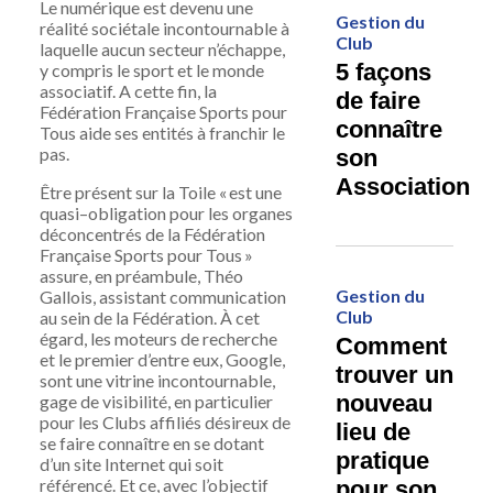
Le
numérique
est devenu une
Gestion du
réalité
soci
étale
in
c
ont
ourn
able à
Club
laquelle
aucun se
c
t
e
ur n’échappe
,
5 façons
y compris l
e sport et le
monde
associatif
.
A cette fin, la
de faire
Fédération
Française Sports pour
connaître
Tous
aide ses entités à franchir le
pas.
son
Association
Ê
tr
e
présent
sur la Toil
e
«
est une
quasi
–
obligation
pour l
e
s
organes
déconcentrés
de la Fédération
Française
Sports pour Tous
»
assure
, en préambule, Théo
Gestion du
Gallois, assistant communication
Club
au sein de
la Fédération
.
À
cet
égard, l
es
moteurs
de
recherche
Comment
et le premier d’
entre
eux
,
Google
,
trouver un
so
n
t une vitrine
incontournable,
nouveau
gage de
visibilité,
en
part
ic
ulier
pour les Clubs
affiliés
désireux
de
lieu de
se faire connaître en se d
otant
pratique
d’
un site Internet qu
i
soit
référencé
. Et ce
,
av
e
c l’
objectif
pour son