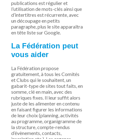
publications est régulier et
l’utilisation de mots-clés ainsi que
d’intertitres est récurrente, avec
un découpage en petits
paragraphe, plus le site apparaîtra
en tête liste sur Google.
La Fédération
peut
vous aider
La Fédération propose
gratuitement
,
à tous les
C
omités
et
C
lubs qui le souhaite
nt
,
un
gabarit
-type
de sites tout fait
s
, en
somme
,
clé en main
,
a
ve
c d
e
s
rubriques fixes
. Il
leur
suffit a
l
ors
juste de les
alimenter
en conte
n
u
en faisant fi
g
u
rer
l
es
informations
de
leur choix (pl
ann
ing, activités
au programme
, organigramme de
la structure,
compte-rendus
d’évènements, contacts,
inscription etc.).
Le
s
organes