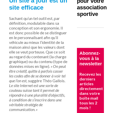
Un site
à
jour est un
pour votre
site efficace
association
sportive
Sachant qu’un tel outil est, par
définition, modulable dans sa
conception et son ergonomie. Il
est donc possible de se distinguer
en le personnalisant afin qu’il
véhicule au mieux l’identité de la
maison ainsi que les valeurs dont
elle se veut porteuse. Que ce soit
Abonnez-
au regard du contenant (la charge
vous à la
graphique) ou du contenu (type de
newsletter
données mises en ligne).
« On peut
être créatif, quitte à parfois casser
Recevez les
les codes afin de se donner à voir tel
derniers
que l’on est,
suggère Théo Gallois.
articles
Le site Internet est une sorte de
directement
couteau suisse tant il permet de
dans votre
répondre à une pluralité d’objectifs,
boîte mail
à condition de s’inscrire dans une
tous les 2
véritable stratégie de
mois !
communication. »