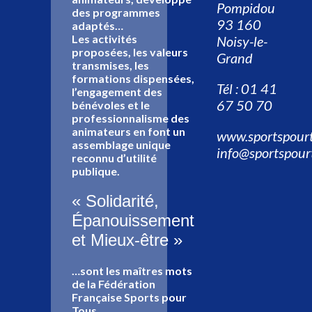
Pompidou
des programmes
93 160
adaptés…
Les activités
Noisy-le-
proposées, les valeurs
Grand
transmises, les
formations dispensées,
Tél : 01 41
l’engagement des
67 50 70
bénévoles et le
professionnalisme des
animateurs en font un
www.sportspourt
assemblage unique
info@sportspour
reconnu d’utilité
publique.
« Solidarité,
Épanouissement
et Mieux-être »
…sont les maîtres mots
de la Fédération
Française Sports pour
Tous.