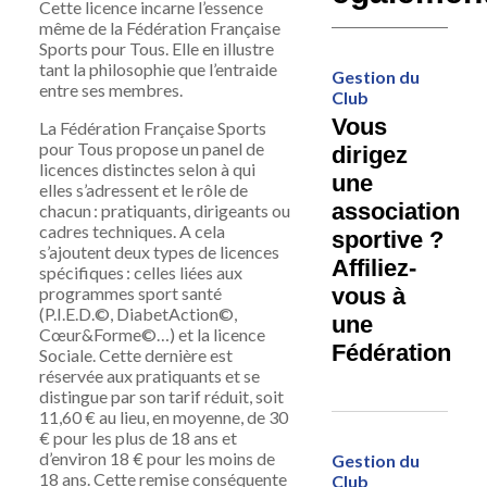
Cette licence
incarne l’essence
même de la Fédération
F
rançaise
S
ports pour
T
ous
.
Elle en
illustre
tant la philosophie que l’entraide
Gestion du
entre ses membres.
Club
Vous
La Fédération Française Sports
pour Tous propose un panel de
dirigez
licences distinctes selon à qui
une
elles s’adressent et le rôle de
association
chacun : pratiquants, dirigeants ou
cadres techniques. A cela
sportive ?
s’ajoutent deux types de licences
Affiliez-
spécifiques : celles liées aux
programmes sport santé
vous à
(P.I.E.D.
©
, DiabetAction
©
,
une
Cœur&Forme
©
…) et la licence
Fédération
Sociale. Cette dernière est
réservée aux pratiquants et se
distingue par son tarif réduit, soit
11,60 € au lieu, en moyenne, de 30
€ pour les plus de 18 ans et
d’environ 18 € pour les moins de
Gestion du
18 ans. Cette remise conséquente
Club