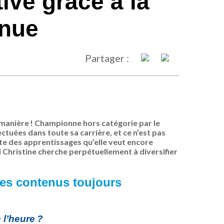
ive grâce à la
inue
Partager :
ma
nière
!
Championne hors catégorie
par le
tuées dans toute sa carrière, et ce n’est pas
liste des apprentissages qu’elle veut
encore
hristine cherche perpétuellement à diversifier
es contenus toujours
 l’heure ?