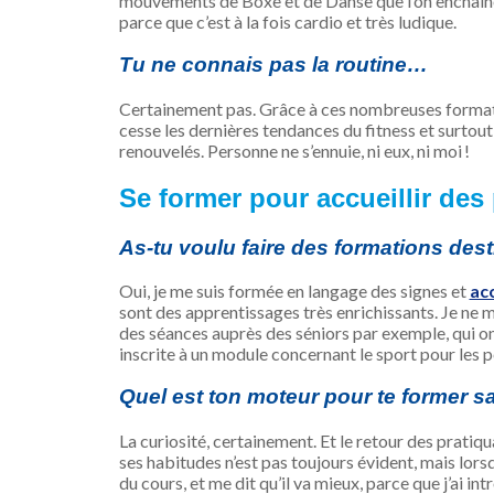
mouvements de Boxe et de Danse que l’on enchaîne
parce que c’est à la fois cardio et très ludique.
Tu ne connais pas la routine…
Certainement pas. Grâce à ces nombreuses formati
cesse les dernières tendances du fitness et surtou
renouvelés. Personne ne s’ennuie, ni eux, ni moi !
Se former pour accueillir des
As-tu voulu faire des formations des
Oui, je me suis formée en langage des signes et
ac
sont des apprentissages très enrichissants. Je ne m’
des séances auprès des séniors par exemple, qui on
inscrite à un module concernant le sport pour les 
Quel est ton moteur pour te former s
La curiosité, certainement. Et le retour des prati
ses habitudes n’est pas toujours évident, mais lorsq
du cours, et me dit qu’il va mieux, parce que j’ai i