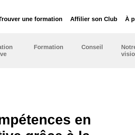
Trouver une formation
Affilier son Club
À p
tion
Formation
Conseil
Notr
ive
visi
ompétences en