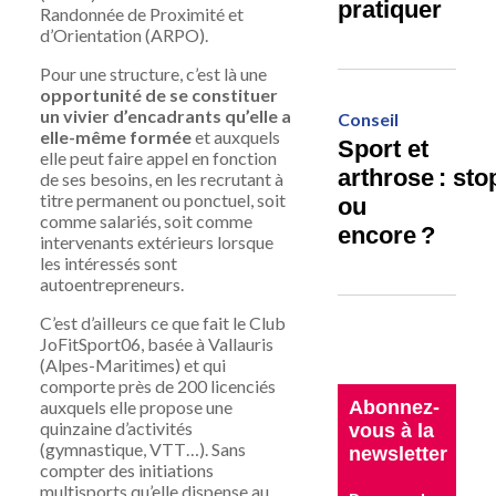
pratiquer
Randonnée de Proximité et
d’Orientation (ARPO).
Pour une structure, c’est là une
opportunité de se constituer
un vivier d’encadrants qu’elle a
Conseil
elle-même formée
et auxquels
Sport et
elle peut faire appel en fonction
arthrose : sto
de ses besoins, en les recrutant à
titre permanent ou ponctuel, soit
ou
comme salariés, soit comme
encore ?
intervenants extérieurs lorsque
les intéressés sont
autoentrepreneurs.
C’est d’ailleurs ce que fait le Club
JoFitSport06, basée à Vallauris
(Alpes-Maritimes) et qui
comporte près de 200 licenciés
Abonnez-
auxquels elle propose une
quinzaine d’activités
vous à la
(gymnastique, VTT…). Sans
newsletter
compter des initiations
multisports qu’elle dispense au