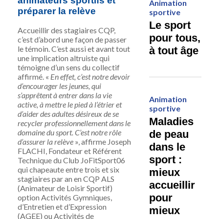
animateurs sportifs et
Animation
préparer la relève
sportive
Le sport
Accueillir des stagiaires CQP,
pour tous,
c’est d’abord une façon de passer
le témoin. C’est aussi et avant tout
à tout âge
une implication altruiste qui
témoigne d’un sens du collectif
affirmé. «
En effet, c’est notre devoir
d’encourager les jeunes, qui
s’apprêtent à entrer dans la vie
Animation
active, à mettre le pied à l’étrier et
sportive
d’aider des adultes désireux de se
Maladies
recycler professionnellement dans le
domaine du sport. C’est notre rôle
de peau
d’assurer la relève
», affirme Joseph
dans le
FLACHI, Fondateur et Référent
sport :
Technique du Club JoFitSport06
qui chapeaute entre trois et six
mieux
stagiaires par an en CQP ALS
accueillir
(Animateur de Loisir Sportif)
pour
option Activités Gymniques,
d’Entretien et d’Expression
mieux
(AGEE) ou Activités de