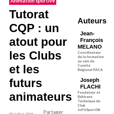
Animation sportive
Tutorat
Auteurs
CQP : un
Jean-
atout pour
François
MELANO
les Clubs
Coordinateur
de la formation
au sein du
et les
Comité
Régional PACA
futurs
Joseph
FLACHI
animateurs
Fondateur et
Référent
Technique du
Club
JoFitSport06
Partager
02 Juillet 2026 -