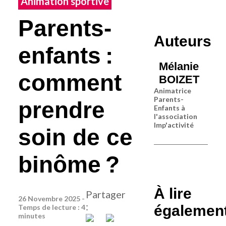
Animation sportive
Parents-
Auteurs
enfants :
Mélanie
comment
BOIZET
Animatrice
Parents-
prendre
Enfants à
l'association
Imp'activité
soin de ce
binôme ?
À lire
Partager
26 Novembre 2025 -
:
égalemen
Temps de lecture : 4
minutes