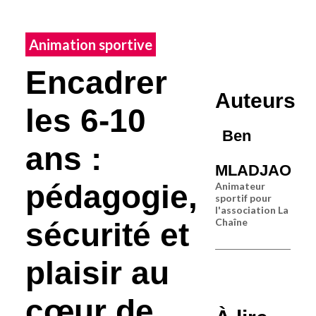
Animation sportive
Encadrer
Auteurs
les 6-10
Ben
ans :
MLADJAO
pédagogie,
Animateur
sportif pour
l'association La
Chaîne
sécurité et
plaisir au
cœur de