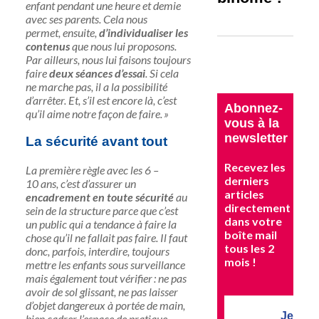
enfant pendant une heure et demie
avec ses parents. Cela nous
permet, ensuite,
d’individualiser les
contenus
que nous lui proposons.
Par ailleurs, nous lui faisons toujours
faire
deux séances d’essai
. Si cela
ne marche pas, il a la possibilité
d’arrêter. Et, s’il est encore là, c’est
Abonnez-
qu’il aime notre façon de faire. »
vous à la
newsletter
La sécurité avant tout
Recevez les
La première règle avec les 6 –
derniers
10 ans, c’est d’assurer un
articles
encadrement en toute sécurité
au
directement
sein de la structure parce que c’est
dans votre
un public qui a tendance à faire la
boîte mail
chose qu’il ne fallait pas faire. Il faut
tous les 2
donc, parfois, interdire, toujours
mois !
mettre les enfants sous surveillance
mais également tout vérifier : ne pas
avoir de sol glissant, ne pas laisser
d’objet dangereux à portée de main,
Je
bien cadrer l’espace de pratique