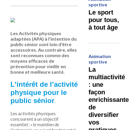
sportive
Le sport
pour tous,
à tout âge
Les
Activités physiques
adaptées
(APA) à l’intention
du
public sénior
sont loin d’être
accessoires. Au contraire, elles
sont
reconnues
comme
des
Animation
moyens efficaces de
sportive
prévention
pour vieillir en
La
bonne et meilleure santé.
multiactivité
L’intérêt de l’activité
: une
physique pour le
façon
enrichissante
public sénior
de
Les activités physiques
diversifier
concourent à un objectif
vos
essentiel :
« le maintien de
pratiques
l’autonomie, ce qui est fondamental,