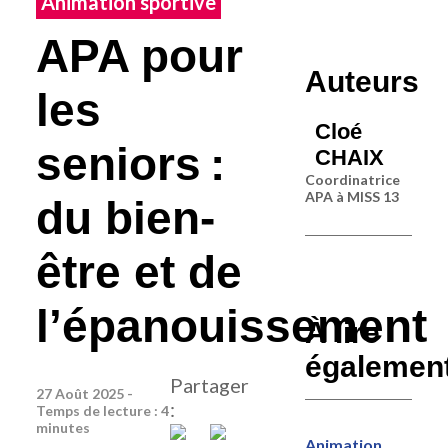
Animation sportive
APA pour
Auteurs
les
Cloé
seniors :
CHAIX
Coordinatrice
APA à MISS 13
du bien-
être et de
l’épanouissement
À lire
égalemen
Partager
27 Août 2025 -
:
Temps de lecture : 4
minutes
Animation