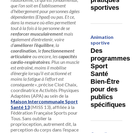
que l’on soit en Établissement
sportives
d’hébergement pour personnes âgées
dépendantes (Ehpad) ou pas. Et ce,
dans la mesure où elles permettent
tout à la fois à la personne de se
renforcer musculairement
mais
Animation
également d’entretenir, voire
sportive
d’
améliorer l’équilibre
, la
Des
coordination
, le
fonctionnement
articulaire
ou encore, les
capacités
programmes
cardio-respiratoires
. Plus un muscle
Sport
est entraîné, moins il mobilise
Santé
d’énergie lorsqu’il est actionné et
moins la fatigue à l’effort est
Bien-Être
conséquente »
, précise Cloé Chaix,
pour des
coordinatrice Activités Physiques
Adaptées (APA) au sein de la
publics
Maison Intercommunale Sport
spécifiques
Santé 13
(MISS 13), affiliée à la
Fédération Française Sports pour
Tous. Sans oublier la
proprioception, autrement dit, la
perception du corps dans l’espace