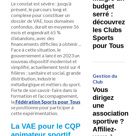
Le constat est sévère : jusqu’à
budget
présent, le parcours long et
serré :
complexe pour constituer un
dossier de VAE, tous domaines
découvrez
confondus, durait en moyenne 16
les Clubs
mois et engendrait 65 %
Sports
d’abandons, avec des
financements difficiles à obtenir…
pour Tous
Face à cette situation, le
gouvernement a lancé en 2023 un
nouveau dispositif modernisé et
simplifié, actuellement testé sur 4
filières : sanitaire et social, grande
Gestion du
distribution, industrie
Club
métallurgique et métiers du sport.
Vous
Forte de son savoir-faire dans la
formation et l’accompagnement,
dirigez
la
Fédération Sports pour Tous
une
se positionne pour participer à
association
cette expérimentation.
sportive ?
La VAE pour le CQP
Affiliez-
animateur sportif